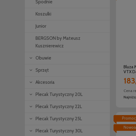
Spodnie
Koszulki
Junior
BERGSON by Mateusz
Kusznierewicz
Obuwie
Bluza 
Sprzęt
VTX D
183
Akcesoria
Cena r
Plecak Turystyczny 20L
Najniż
Plecak Turystyczny 22L
Promoc
Plecak Turystyczny 25L
Nowoś
Plecak Turystyczny 30L