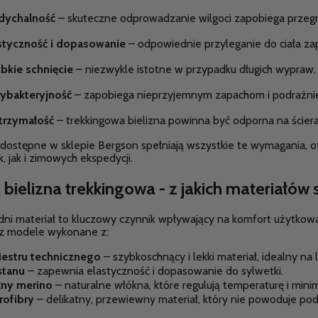
ychalność
– skuteczne odprowadzanie wilgoci zapobiega przegrz
styczność i dopasowanie
– odpowiednie przyleganie do ciała z
bkie schnięcie
– niezwykle istotne w przypadku długich wypraw, 
ybakteryjność
– zapobiega nieprzyjemnym zapachom i podrażnie
rzymałość
– trekkingowa bielizna powinna być odporna na ścieran
dostępne w sklepie Bergson spełniają wszystkie te wymagania, 
 jak i zimowych ekspedycji.
bielizna trekkingowa - z jakich materiałów s
ni materiał to kluczowy czynnik wpływający na komfort użytkow
sz modele wykonane z:
iestru technicznego
– szybkoschnący i lekki materiał, idealny na l
stanu
– zapewnia elastyczność i dopasowanie do sylwetki.
ny merino
– naturalne włókna, które regulują temperaturę i minima
rofibry
– delikatny, przewiewny materiał, który nie powoduje pod