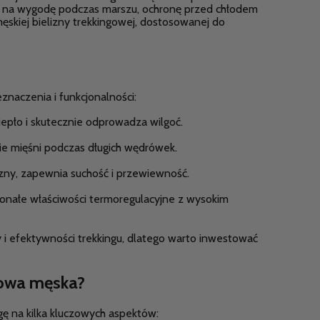
wa na wygodę podczas marszu, ochronę przed chłodem
ęskiej bielizny trekkingowej, dostosowanej do
eznaczenia i funkcjonalności:
iepło i skutecznie odprowadza wilgoć.
ie mięśni podczas długich wędrówek.
czny, zapewnia suchość i przewiewność.
konałe właściwości termoregulacyjne z wysokim
i efektywności trekkingu, dlatego warto inwestować
gowa męska?
gę na kilka kluczowych aspektów: