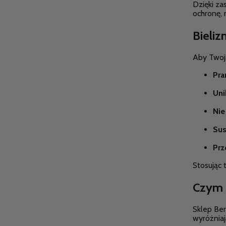
Dzięki za
ochronę,
Bieliz
Aby Two
Pra
Uni
Nie
Sus
Prz
Stosując 
Czym c
Sklep Ber
wyróżniają