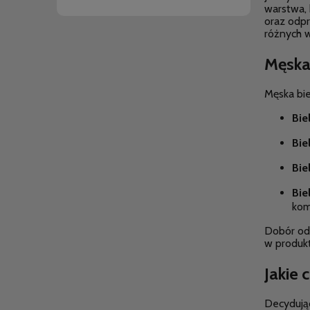
warstwa, 
oraz odpr
różnych 
Męska 
Męska bie
Bie
Bie
Bie
Bie
kom
Dobór odp
w produkt
Jakie 
Decydują