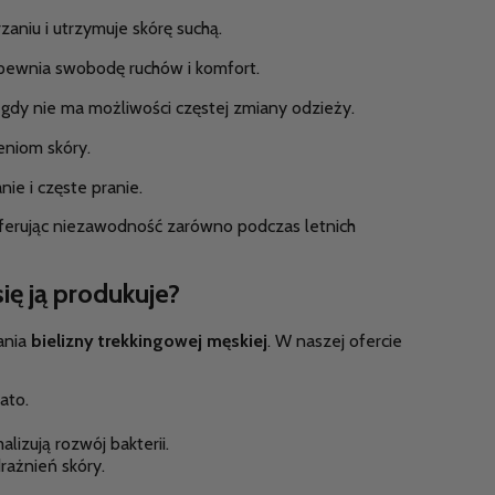
aniu i utrzymuje skórę suchą.
apewnia swobodę ruchów i komfort.
gdy nie ma możliwości częstej zmiany odzieży.
niom skóry.
ie i częste pranie.
oferując niezawodność zarówno podczas letnich
ię ją produkuje?
ania
bielizny trekkingowej męskiej
. W naszej ofercie
ato.
lizują rozwój bakterii.
rażnień skóry.