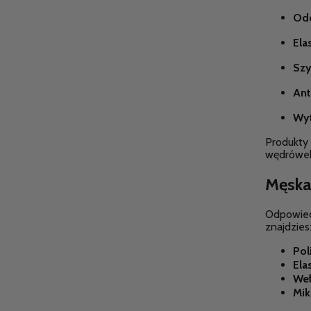
Odd
Ela
Szy
Ant
Wyt
Produkty 
wędrówek,
Męska 
Odpowied
znajdzie
Pol
Ela
Weł
Mik