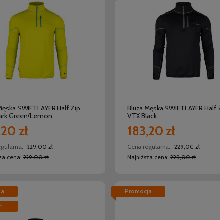
do koszyka
do koszyka
Męska SWIFTLAYER Half Zip
Bluza Męska SWIFTLAYER Half 
ark Green/Lemon
VTX Black
,20 zł
183,20 zł
egularna:
229,00 zł
Cena regularna:
229,00 zł
sza cena:
229,00 zł
Najniższa cena:
229,00 zł
ja
Promocja
ć