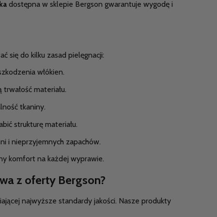
ka
dostępna w sklepie Bergson gwarantuje wygodę i
ć się do kilku zasad pielęgnacji:
szkodzenia włókien.
ą trwałość materiału.
ność tkaniny.
bić strukturę materiału.
ni i nieprzyjemnych zapachów.
lny komfort na każdej wyprawie.
owa z oferty Bergson?
niającej najwyższe standardy jakości. Nasze produkty