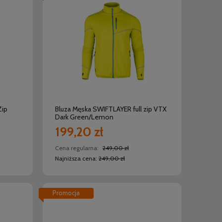
do koszyka
Zip
Bluza Męska SWIFTLAYER full zip VTX
Dark Green/Lemon
199,20 zł
Cena regularna:
249,00 zł
Najniższa cena:
249,00 zł
Promocja