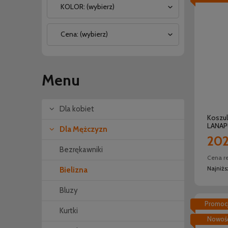
KOLOR: (wybierz)
Cena: (wybierz)
Menu
Dla kobiet
Koszul
LANAP
Dla Mężczyzn
202
Bezrękawniki
Cena r
Najniż
Bielizna
Bluzy
Promoc
Kurtki
Nowoś