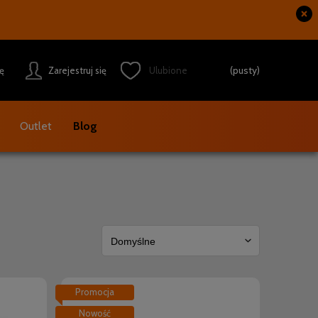
(pusty)
ię
Zarejestruj się
Outlet
Blog
Promocja
Nowość