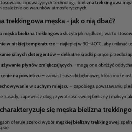
stosowaniu innowacyjnych technologii,
bielizna trekkingowa męs
 niezależnie od warunków atmosferycznych.
na trekkingowa męska - jak o nią dbać?
ja
męska bielizna trekkingowa
służyła jak najdłużej, warto stosowa
nie w niskiej temperaturze
– najlepiej w 30–40°C, aby uniknąć u
kanie silnych detergentów
– delikatne środki piorące przedłużaj
 używanie płynów zmiękczających
– mogą one obniżyć oddychal
zenie na powietrzu
– zamiast suszarki bębnowej, która może osła
echowywanie w suchym miejscu
– zapobiega powstawaniu pleś
te zasady, zapewnisz długą żywotność swojej bielizny i maksyma
harakteryzuje się męska bielizna trekking
gson oferuje szeroki wybór
męskiej bielizny trekkingowej
, speł
 się: