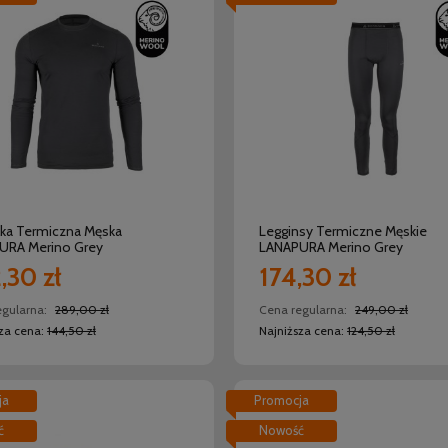
do koszyka
do koszyka
ka Termiczna Męska
Legginsy Termiczne Męskie
URA Merino Grey
LANAPURA Merino Grey
,30 zł
174,30 zł
egularna:
289,00 zł
Cena regularna:
249,00 zł
sza cena:
144,50 zł
Najniższa cena:
124,50 zł
ja
Promocja
ć
Nowość