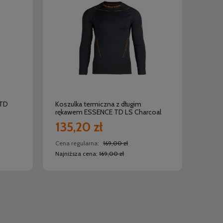
do koszyka
 TD
Koszulka termiczna z długim
rękawem ESSENCE TD LS Charcoal
135,20 zł
Cena regularna:
169,00 zł
Najniższa cena:
169,00 zł