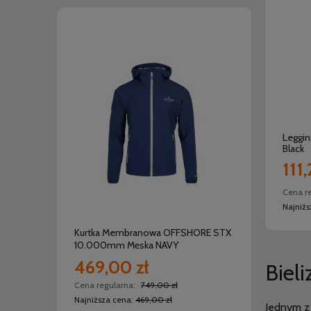
Leggin
Black
111,
do koszyka
Cena r
Najniż
Kurtka Membranowa OFFSHORE STX
Kurtk
10.000mm Męska NAVY
10.00
469,00 zł
469
Biel
Cena regularna:
749,00 zł
Cena r
Najniższa cena:
469,00 zł
Najniż
Jednym z 