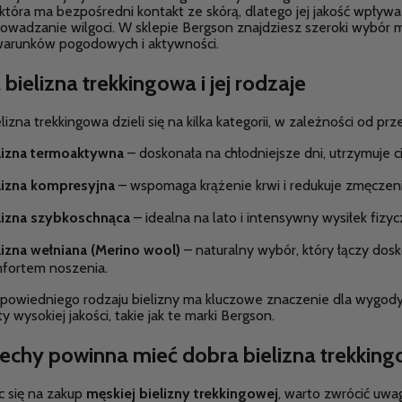
która ma bezpośredni kontakt ze skórą, dlatego jej jakość wpły
owadzanie wilgoci. W sklepie Bergson znajdziesz szeroki wybór m
warunków pogodowych i aktywności.
bielizna trekkingowa i jej rodzaje
lizna trekkingowa dzieli się na kilka kategorii, w zależności od prz
lizna termoaktywna
– doskonała na chłodniejsze dni, utrzymuje c
lizna kompresyjna
– wspomaga krążenie krwi i redukuje zmęczen
lizna szybkoschnąca
– idealna na lato i intensywny wysiłek fizy
lizna wełniana (Merino wool)
– naturalny wybór, który łączy dos
fortem noszenia.
owiedniego rodzaju bielizny ma kluczowe znaczenie dla wygody 
y wysokiej jakości, takie jak te marki Bergson.
cechy powinna mieć dobra bielizna trekkin
c się na zakup
męskiej bielizny trekkingowej
, warto zwrócić uwa