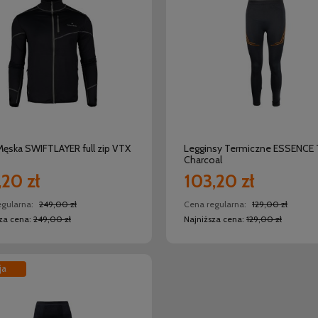
do koszyka
do koszyka
Męska SWIFTLAYER full zip VTX
Legginsy Termiczne ESSENCE
Charcoal
,20 zł
103,20 zł
egularna:
249,00 zł
Cena regularna:
129,00 zł
sza cena:
249,00 zł
Najniższa cena:
129,00 zł
ja