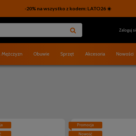
Zaloguj s
a Mężczyzn
Obuwie
Sprzęt
Akcesoria
Nowości
ja
Promocja
ć
Nowość