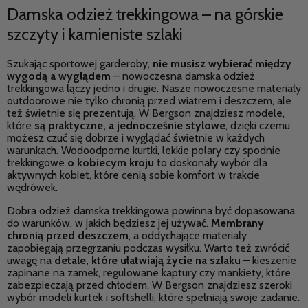
Damska odzież trekkingowa – na górskie
szczyty i kamieniste szlaki
Szukając sportowej garderoby,
nie musisz wybierać między
wygodą a wyglądem
– nowoczesna damska odzież
trekkingowa łączy jedno i drugie. Nasze nowoczesne materiały
outdoorowe nie tylko chronią przed wiatrem i deszczem, ale
też świetnie się prezentują. W Bergson znajdziesz modele,
które
są praktyczne, a jednocześnie stylowe
, dzięki czemu
możesz czuć się dobrze i wyglądać świetnie w każdych
warunkach. Wodoodporne kurtki, lekkie polary czy spodnie
trekkingowe
o kobiecym kroju
to doskonały wybór dla
aktywnych kobiet, które cenią sobie komfort w trakcie
wędrówek.
Dobra odzież damska trekkingowa powinna być dopasowana
do warunków, w jakich będziesz jej używać.
Membrany
chronią przed deszczem
, a oddychające materiały
zapobiegają przegrzaniu podczas wysiłku. Warto też zwrócić
uwagę na
detale, które ułatwiają życie na szlaku
– kieszenie
zapinane na zamek, regulowane kaptury czy mankiety, które
zabezpieczają przed chłodem. W Bergson znajdziesz szeroki
wybór modeli kurtek i softshelli, które spełniają swoje zadanie.