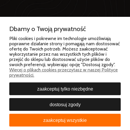
Dbamy o Twoją prywatność
Od wielu lat BERGSON to jedna z wiodących, wysokiej
Pliki cookies i pokrewne im technologie umożliwiają
poprawne działanie strony i pomagają nam dostosować
klasy marek odzież i sprzętu outdoor. Produkty marki
ofertę do Twoich potrzeb. Możesz zaakceptować
BERGSON kierowane są do osób lubiących wyzwania,
wykorzystanie przez nas wszystkich tych plików i
ceniących sobie komfort oraz stawiających na wysoką
przejść do sklepu lub dostosować użycie plików do
jakość. Ubrania i sprzęt BERGSON cieszą się ogromnym
swoich preferencji, wybierając opcję "Dostosuj zgody".
zainteresowaniem wśród dynamicznych i aktywnie
Więcej o plikach cookies przeczytasz w naszej Polityce
prywatności.
żyjących ludzi, dla których, oprócz wygody, ważne są
nowoczesne rozwiązania techniczne oraz design.
zaakceptuj tylko niezbędne
dostosuj zgody
© 2026 Bergson Polska sp. z o.o. Wszelkie prawa
zastrzeżone
zaakceptuj wszystkie