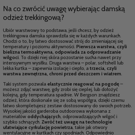
Na co zwrócić uwagę wybierając damską
odzież trekkingową?
Ubiór warstwowy to podstawa, jeśli chcesz, by odzież
trekkingowa damska sprawdziła się w każdych warunkach.
Chodzi o to, by łatwo dostosować strój do zmieniającej się
temperatury i poziomu aktywności.
Pierwsza warstwa, czyli
bielizna termoaktywna, odpowiada za odprowadzanie
wilgoci
. To dzięki niej skóra pozostanie sucha nawet przy
intensywnym wysiłku. Druga warstwa – polar, softshell lub
lekka kurtka – zapewnia izolację i ciepło, a
trzecia, czyli
warstwa zewnętrzna, chroni przed deszczem i wiatrem
.
Taki system pozwala
elastycznie reagować na pogodę
–
możesz zdjąć warstwę, gdy zrobi się cieplej, lub dołożyć
kolejną, gdy temperatura spadnie. W Bergson znajdziesz
odzież, która doskonale się ze sobą współgra, dzięki czemu
łatwo skompletujesz zestaw dostosowany do swoich potrzeb.
Wysokiej jakości garderoba outdoorowa wykonana z
materiałów
oddychających
, odprowadzających wilgoć i
szybko schnących.
Zwróć też uwagę na technologie
ułatwiające cyrkulację powietrza
, takie jak otwory
wentylacyjne w kurtkach czy spodniach. Odpowiednio