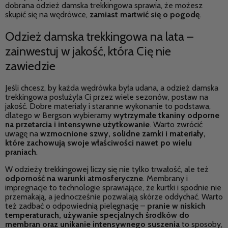
dobrana odzież damska trekkingowa sprawia, że możesz
skupić się na wędrówce,
zamiast martwić się o pogodę
.
Odzież damska trekkingowa na lata –
zainwestuj w jakość, która Cię nie
zawiedzie
Jeśli chcesz, by każda wędrówka była udana, a odzież damska
trekkingowa posłużyła Ci przez wiele sezonów, postaw na
jakość. Dobre materiały i staranne wykonanie to podstawa,
dlatego w Bergson wybieramy
wytrzymałe tkaniny odporne
na przetarcia i intensywne użytkowanie
. Warto zwrócić
uwagę na
wzmocnione szwy, solidne zamki i materiały,
które zachowują swoje właściwości nawet po wielu
praniach
.
W odzieży trekkingowej liczy się nie tylko trwałość, ale też
odporność na warunki atmosferyczne
. Membrany i
impregnacje to technologie sprawiające, że kurtki i spodnie nie
przemakają, a jednocześnie pozwalają skórze oddychać. Warto
też zadbać o odpowiednią pielęgnację –
pranie w niskich
temperaturach, używanie specjalnych środków do
membran oraz unikanie intensywnego suszenia
to sposoby,