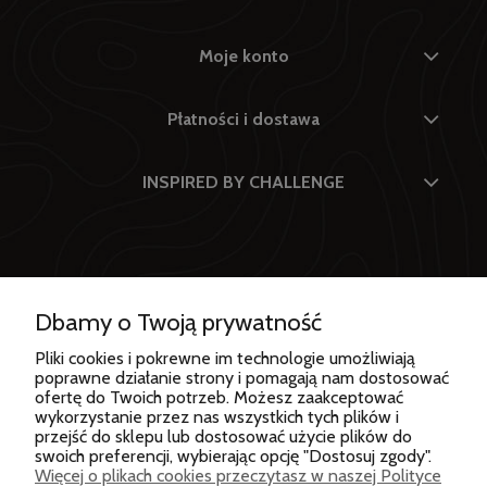
Moje konto
Płatności i dostawa
INSPIRED BY CHALLENGE
Dbamy o Twoją prywatność
Od wielu lat BERGSON to jedna z wiodących, wysokiej
Pliki cookies i pokrewne im technologie umożliwiają
klasy marek odzież i sprzętu outdoor. Produkty marki
poprawne działanie strony i pomagają nam dostosować
ofertę do Twoich potrzeb. Możesz zaakceptować
BERGSON kierowane są do osób lubiących wyzwania,
wykorzystanie przez nas wszystkich tych plików i
ceniących sobie komfort oraz stawiających na wysoką
przejść do sklepu lub dostosować użycie plików do
jakość. Ubrania i sprzęt BERGSON cieszą się ogromnym
swoich preferencji, wybierając opcję "Dostosuj zgody".
zainteresowaniem wśród dynamicznych i aktywnie
Więcej o plikach cookies przeczytasz w naszej Polityce