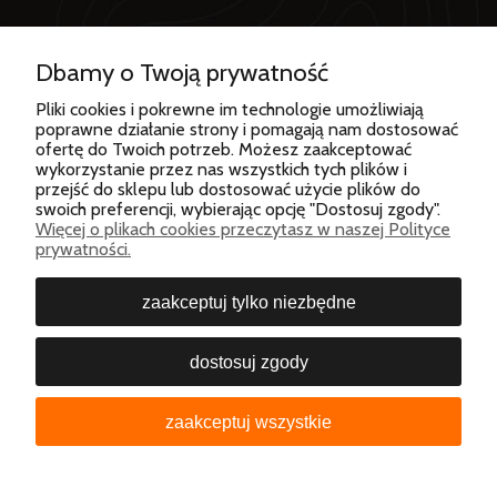
Dbamy o Twoją prywatność
Od wielu lat BERGSON to jedna z wiodących, wysokiej
Pliki cookies i pokrewne im technologie umożliwiają
klasy marek odzież i sprzętu outdoor. Produkty marki
poprawne działanie strony i pomagają nam dostosować
ofertę do Twoich potrzeb. Możesz zaakceptować
BERGSON kierowane są do osób lubiących wyzwania,
wykorzystanie przez nas wszystkich tych plików i
ceniących sobie komfort oraz stawiających na wysoką
przejść do sklepu lub dostosować użycie plików do
jakość. Ubrania i sprzęt BERGSON cieszą się ogromnym
swoich preferencji, wybierając opcję "Dostosuj zgody".
zainteresowaniem wśród dynamicznych i aktywnie
Więcej o plikach cookies przeczytasz w naszej Polityce
prywatności.
żyjących ludzi, dla których, oprócz wygody, ważne są
nowoczesne rozwiązania techniczne oraz design.
zaakceptuj tylko niezbędne
dostosuj zgody
© 2026 Bergson Polska sp. z o.o. Wszelkie prawa
zastrzeżone
zaakceptuj wszystkie