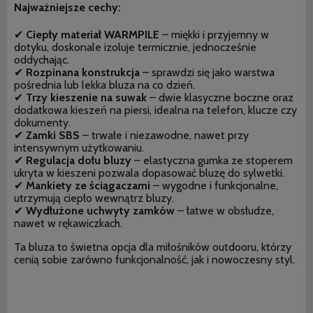
Najważniejsze cechy:
✔
Ciepły materiał WARMPILE
– miękki i przyjemny w
dotyku, doskonale izoluje termicznie, jednocześnie
oddychając.
✔
Rozpinana konstrukcja
– sprawdzi się jako warstwa
pośrednia lub lekka bluza na co dzień.
✔
Trzy kieszenie na suwak
– dwie klasyczne boczne oraz
dodatkowa kieszeń na piersi, idealna na telefon, klucze czy
dokumenty.
✔
Zamki SBS
– trwałe i niezawodne, nawet przy
intensywnym użytkowaniu.
✔
Regulacja dołu bluzy
– elastyczna gumka ze stoperem
ukryta w kieszeni pozwala dopasować bluzę do sylwetki.
✔
Mankiety ze ściągaczami
– wygodne i funkcjonalne,
utrzymują ciepło wewnątrz bluzy.
✔
Wydłużone uchwyty zamków
– łatwe w obsłudze,
nawet w rękawiczkach.
Ta bluza to świetna opcja dla miłośników outdooru, którzy
cenią sobie zarówno funkcjonalność, jak i nowoczesny styl.