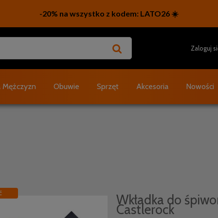
Zaloguj s
a Mężczyzn
Obuwie
Sprzęt
Akcesoria
Nowości
ć
Wkładka do śpiwo
Castlerock