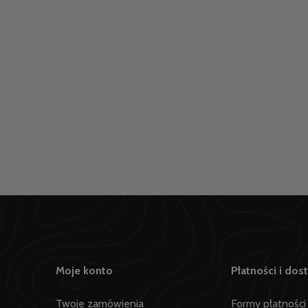
do koszyka
do koszyka
a Membranowa OFFSHORE STX
T-Shirt Damski CHALLENGER R
0mm Męska NAVY
Orange
,00 zł
44,10 zł
egularna:
749,00 zł
Cena regularna:
49,00 zł
sza cena:
469,00 zł
Najniższa cena:
49,00 zł
Moje konto
Płatności i dos
Twoje zamówienia
Formy płatności