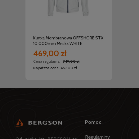
do koszyka
Kurtka Membranowa OFFSHORE STX
Kurtk
10.000mm Męska WHITE
10.00
469,00 zł
469
Cena regularna:
749,00 zł
Cena r
Najniższa cena:
469,00 zł
Najniż
Pomoc
Regulaminy