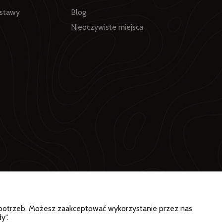
ostawy
Blog
Nieoczywiste miejsca
h potrzeb. Możesz zaakceptować wykorzystanie przez nas
y".