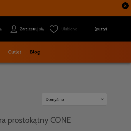
(pusty)
ię
Zarejestruj się
Outlet
Blog
ra prostokątny CONE