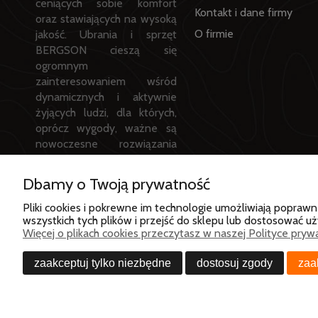
ceniących sobie komfort
Kontakt i dane firmy
oraz stawiających na wysoką
O firmie
jakość. Ubrania i sprzęt
BERGSON cieszą się
ogromnym
zainteresowaniem wśród
dynamicznych i aktywnie
żyjących ludzi, dla których,
oprócz wygody, ważne są
nowoczesne rozwiązania
techniczne oraz design.
Dbamy o Twoją prywatność
Pliki cookies i pokrewne im technologie umożliwiają popra
wszystkich tych plików i przejść do sklepu lub dostosować uż
© 2026 Bergson Polska sp. z
Więcej o plikach cookies przeczytasz w naszej Polityce prywa
o.o. Wszelkie prawa
zastrzeżone
zaakceptuj tylko niezbędne
dostosuj zgody
zaa