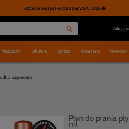
Zaloguj s
a Mężczyzn
Obuwie
Sprzęt
Akcesoria
Nowości
rodki pielęgnacyjne
Płyn do prania pł
ml