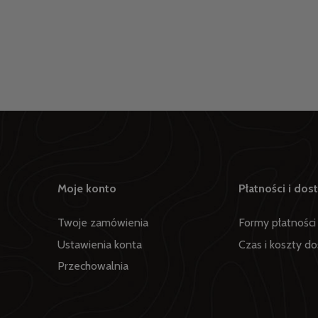
0mm Męska WHITE
Orange
,00 zł
44,10 zł
egularna:
749,00 zł
Cena regularna:
49,00 zł
sza cena:
469,00 zł
Najniższa cena:
49,00 zł
Moje konto
Płatności i dos
Twoje zamówienia
Formy płatności
Ustawienia konta
Czas i koszty d
Przechowalnia