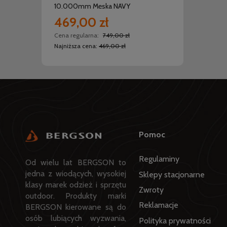
10.000mm Męska NAVY
10.00
469,00 zł
469
Cena regularna:
749,00 zł
Cena r
Najniższa cena:
469,00 zł
Najniż
Pomoc
Regulaminy
Od wielu lat BERGSON to
jedna z wiodących, wysokiej
Sklepy stacjonarne
klasy marek odzież i sprzętu
Zwroty
outdoor. Produkty marki
Reklamacje
BERGSON kierowane są do
osób lubiących wyzwania,
Polityka prywatności