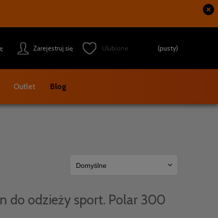
(pusty)
ię
Zarejestruj się
Outlet
Blog
yn do odzieży sport. Polar 300